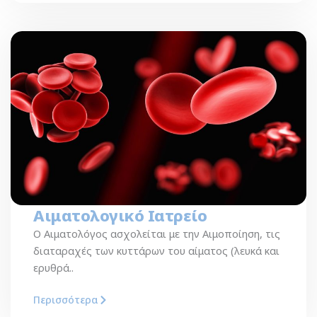
Αιματολογικό Ιατρείο
Ο Αιματολόγος ασχολείται με την Αιμοποίηση, τις
διαταραχές των κυττάρων του αίματος (λευκά και
ερυθρά..
Περισσότερα