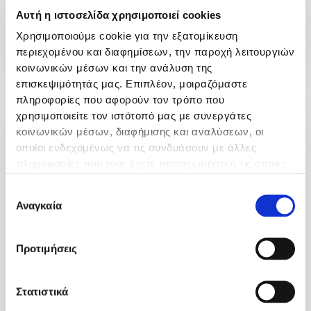
Χειρουργική και αναγνωρίζοντας τα μικρά και
Αυτή η ιστοσελίδα χρησιμοποιεί cookies
μεγάλα προβλήματα..
Χρησιμοποιούμε cookie για την εξατομίκευση
Περισσότερα
περιεχομένου και διαφημίσεων, την παροχή λειτουργιών
κοινωνικών μέσων και την ανάλυση της
επισκεψιμότητάς μας. Επιπλέον, μοιραζόμαστε
πληροφορίες που αφορούν τον τρόπο που
χρησιμοποιείτε τον ιστότοπό μας με συνεργάτες
κοινωνικών μέσων, διαφήμισης και αναλύσεων, οι
οποίοι ενδεχομένως να τις συνδυάσουν με άλλες
πληροφορίες που τους έχετε παραχωρήσει ή τις οποίες
έχουν συλλέξει σε σχέση με την από μέρους σας χρήση
Επιλογή
των υπηρεσιών τους.
Αναγκαία
συγκατάθεσης
Προτιμήσεις
Ιατρείο Φλεβικών Παθήσεων
Στατιστικά
Μία νέα πρωτοποριακή μέθοδος αντιμετώπισης