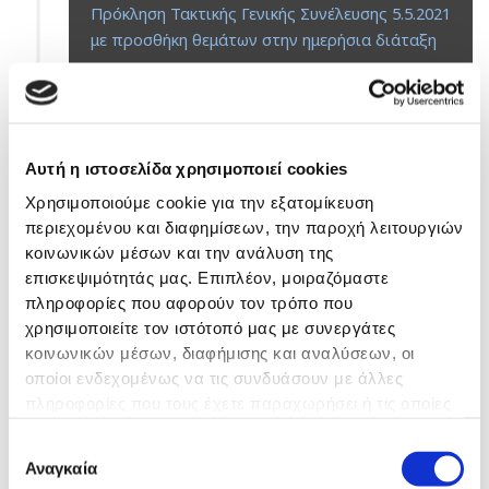
Πρόκληση Τακτικής Γενικής Συνέλευσης 5.5.2021
με προσθήκη θεμάτων στην ημερήσια διάταξη
Πρόσκληση Τακτικής Γενικής Συνέλευσης
5.5.2021 (ημ/νία ανάρτησης 14.04.2021)
Αυτή η ιστοσελίδα χρησιμοποιεί cookies
Χρησιμοποιούμε cookie για την εξατομίκευση
περιεχομένου και διαφημίσεων, την παροχή λειτουργιών
κοινωνικών μέσων και την ανάλυση της
2020
επισκεψιμότητάς μας. Επιπλέον, μοιραζόμαστε
Πρόσκληση
πληροφορίες που αφορούν τον τρόπο που
Πρόσκληση Έκτακτης Γενικής Συνέλευσης
χρησιμοποιείτε τον ιστότοπό μας με συνεργάτες
κοινωνικών μέσων, διαφήμισης και αναλύσεων, οι
21.10.2020 (ημ/νία ανάρτησης 7.10.2020)
οποίοι ενδεχομένως να τις συνδυάσουν με άλλες
πληροφορίες που τους έχετε παραχωρήσει ή τις οποίες
Πρόσκληση Τακτικής Γενικής Συνέλευσης
έχουν συλλέξει σε σχέση με την από μέρους σας χρήση
22.7.2020 (ημ/νία ανάρτησης 6.7.2020)
Επιλογή
των υπηρεσιών τους.
Αναγκαία
συγκατάθεσης