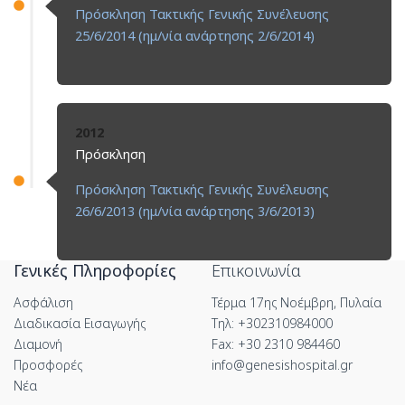
Πρόσκληση Τακτικής Γενικής Συνέλευσης
25/6/2014 (ημ/νία ανάρτησης 2/6/2014)
2012
Πρόσκληση
Πρόσκληση Τακτικής Γενικής Συνέλευσης
26/6/2013 (ημ/νία ανάρτησης 3/6/2013)
Γενικές Πληροφορίες
Επικοινωνία
Ασφάλιση
Τέρμα 17ης Νοέμβρη, Πυλαία
Διαδικασία Εισαγωγής
Τηλ: +302310984000
Διαμονή
Fax: +30 2310 984460
Προσφορές
info@genesishospital.gr
Νέα