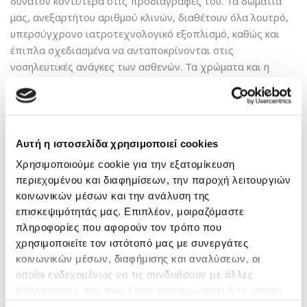
δυνατόν κοντύτερα στις προδιαγραφές του. Τα δωμάτια
μας, ανεξαρτήτου αριθμού κλινών, διαθέτουν όλα λουτρό,
υπερσύγχρονο ιατροτεχνολογικό εξοπλισμό, καθώς και
έπιπλα σχεδιασμένα να ανταποκρίνονται στις
νοσηλευτικές ανάγκες των ασθενών. Τα χρώματα και η
διακόσμηση των δωματίων είναι φιλικά, οι χώροι τους
ευρύχωροι και διαθέτουν όλα κλιματισμό, τηλεόραση,
καθώς και δωρεάν δίκτυο internet Wi-Fi.
Αυτή η ιστοσελίδα χρησιμοποιεί cookies
Μοναδικά προνόμια
Χρησιμοποιούμε cookie για την εξατομίκευση
Ανάλογα με την κατηγορία δωματίου, στη διαμονή μπορούν
περιεχομένου και διαφημίσεων, την παροχή λειτουργιών
να συμπεριλαμβάνονται
μοναδικά προνόμια
όπως
κοινωνικών μέσων και την ανάλυση της
επιλογή γευμάτων, αποκλειστική θέση στάθμευσης, Room
επισκεψιμότητάς μας. Επιπλέον, μοιραζόμαστε
Service (γεύματα), φιλοξενία και σίτιση συνοδού.
πληροφορίες που αφορούν τον τρόπο που
χρησιμοποιείτε τον ιστότοπό μας με συνεργάτες
κοινωνικών μέσων, διαφήμισης και αναλύσεων, οι
Στην περίπτωση που λόγω πληρότητας διαμένετε σε
οποίοι ενδεχομένως να τις συνδυάσουν με άλλες
δωμάτιο διαφορετικής κατηγορίας, σας υποσχόμαστε ότι
πληροφορίες που τους έχετε παραχωρήσει ή τις οποίες
θα κάνουμε κάθε προσπάθεια να μεταφερθείτε στο
έχουν συλλέξει σε σχέση με την από μέρους σας χρήση