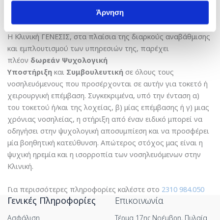
ειδικά διαμορφωμένος χώρος για τον θηλασμό των
Άρνηση
νεογνών.
Η Κλινική ΓΕΝΕΣΙΣ, στα πλαίσια της διαρκούς αναβάθμισης
και εμπλουτισμού των υπηρεσιών της, παρέχει
πλέον
δωρεάν Ψυχολογική
Υποστήριξη
και
Συμβουλευτική
σε όλους τους
νοσηλευόμενους που προσέρχονται σε αυτήν για τοκετό ή
χειρουργική επέμβαση. Συγκεκριμένα, υπό την ένταση α)
του τοκετού ή/και της λοχείας, β) μίας επέμβασης ή γ) μιας
χρόνιας νοσηλείας, η στήριξη από έναν ειδικό μπορεί να
οδηγήσει στην ψυχολογική αποσυμπίεση και να προσφέρει
μία βοηθητική κατεύθυνση. Απώτερος στόχος μας είναι η
ψυχική ηρεμία και η ισορροπία των νοσηλευόμενων στην
Κλινική.
Για περισσότερες πληροφορίες καλέστε στο
2310 984.050
Γενικές Πληροφορίες
Επικοινωνία
Ασφάλιση
Τέρμα 17ης Νοέμβρη, Πυλαία