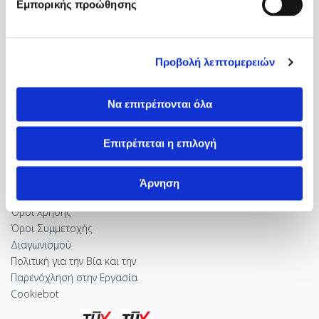
Εμπορικής προώθησης
Ασφάλιση
Τέρμα 17ης Νοέμβρη, Πυλαία
Διαδικασία Εισαγωγής
Τηλ: +302310984000
Διαμονή
Fax: +30 2310 984460
Προσφορές
info@genesishospital.gr
Προβολή λεπτομερειών
Νέα
Να επιτρέπονται όλα
Όροι και Πολιτικές
Επιτρέπεται η επιλογή
Πολιτική Προστασίας
Προσωπικών Δεδομένων
Ποιότητα και Ασφάλεια
Άρνηση
Πολιτική Cookies
Όροι Χρήσης
Όροι Συμμετοχής
Διαγωνισμού
Πολιτική για την Βία και την
Παρενόχληση στην Εργασία
Cookiebot