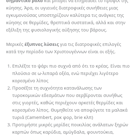
σημαντικό ρόλο
και μπορεί να επηρεάσει το προφίλ της
κύησης. Άρα, οι υγιεινές διατροφικές συνήθειες μιας
εγκυμονούσας υποστηρίζουν καλύτερα τις ανάγκες της
κύησης σε θερμίδες, θρεπτικά συστατικά, αλλά και στην
εξέλιξη της φυσιολογικής αύξησης του βάρους.
Μερικές
έξυπνες λύσεις
για τις διατροφικές επιλογές
κατά την περίοδο των Χριστουγέννων είναι οι εξής.
Επιλέξτε το ψάρι πιο συχνά από ότι το κρέας. Είναι πιο
πλούσιο σε ω-λιπαρά οξέα, ενώ περιέχει λιγότερο
κορεσμένο λίπος
Προσέξτε τη συχνότητα κατανάλωσης των
τυροκομικών εδεσμάτων που σερβίρονται συνήθως
στις γιορτές, καθώς περιέχουν αρκετές θερμίδες και
κορεσμένο λίπος. Θυμηθείτε να αποφύγετε τα μαλακά
τυριά (Camembert, ροκ φορ, brie κλπ)
Προτιμήστε μικρές μερίδες ποικιλίας ανάλατων ξηρών
καρπών όπως καρύδια, αμύγδαλα, φουντούκια,