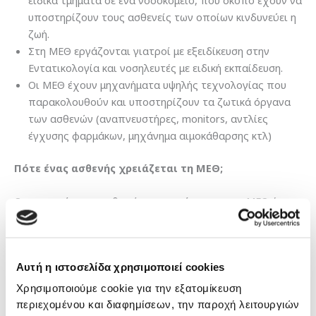
ειδικά τμήματα σε ένα νοσοκομείο, που σκοπό έχουν να
υποστηρίζουν τους ασθενείς των οποίων κινδυνεύει η
ζωή.
Στη ΜΕΘ εργάζονται γιατροί με εξειδίκευση στην
Εντατικολογία και νοσηλευτές με ειδική εκπαίδευση.
Οι ΜΕΘ έχουν μηχανήματα υψηλής τεχνολογίας που
παρακολουθούν και υποστηρίζουν τα ζωτικά όργανα
των ασθενών (αναπνευστήρες, monitors, αντλίες
έγχυσης φαρμάκων, μηχάνημα αιμοκάθαρσης κτλ)
Πότε ένας ασθενής χρειάζεται τη ΜΕΘ;
Οι περισσότεροι ασθενείς που εισάγονται στη ΜΕΘ έχουν
σοβαρό πρόβλημα σε ένα ή περισσότερα ζωτικά όργανά
τους. Ένας ασθενής χρειάζεται την Εντατική όταν:
Αυτή η ιστοσελίδα χρησιμοποιεί cookies
Έχει υποβληθεί σε ένα σοβαρό πολύωρο χειρουργείο
και χρειάζεται μετεγχειρητική παρακολούθηση
Χρησιμοποιούμε cookie για την εξατομίκευση
Η κατάστασή του απαιτεί υποστήριξη και
περιεχομένου και διαφημίσεων, την παροχή λειτουργιών