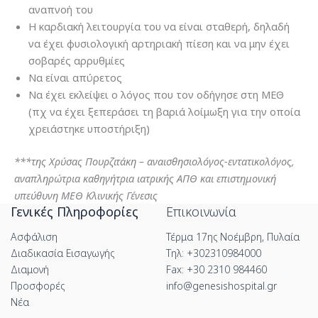
αναπνοή του
Η καρδιακή λειτουργία του να είναι σταθερή, δηλαδή
να έχει φυσιολογική αρτηριακή πίεση και να μην έχει
σοβαρές αρρυθμίες
Να είναι απύρετος
Να έχει εκλείψει ο λόγος που τον οδήγησε στη ΜΕΘ
(πχ να έχει ξεπεράσει τη βαριά λοίμωξη για την οποία
χρειάστηκε υποστήριξη)
***της Χρύσας Πουρζιτάκη – αναισθησιολόγος-εντατικολόγος,
αναπληρώτρια καθηγήτρια ιατρικής ΑΠΘ και επιστημονική
υπεύθυνη ΜΕΘ Κλινικής Γένεσις
Γενικές Πληροφορίες
Επικοινωνία
Ασφάλιση
Τέρμα 17ης Νοέμβρη, Πυλαία
Διαδικασία Εισαγωγής
Τηλ: +302310984000
Διαμονή
Fax: +30 2310 984460
Προσφορές
info@genesishospital.gr
Νέα