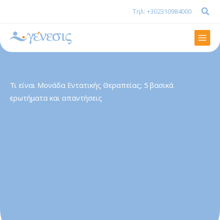
Μετάβαση
Τηλ: +302310984000
στο
περιεχόμενο
Mai
Men
Τι είναι Μονάδα Εντατικής Θεραπείας; 5 βασικά
ερωτήματα και απαντήσεις