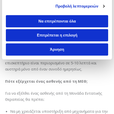
αρχίζει να επικοινωνεί με το περιβάλλον.
Προβολή λεπτομερειών
Οι συγγενείς ενός ασθενούς μπορούν να τον
επισκεφτούν όσο βρίσκεται στη ΜΕΘ;
Να επιτρέπονται όλα
Όπως σε όλα τα τμήματα ενός νοσοκομείου οι συνοδοί
Επιτρέπεται η επιλογή
μπορούν να ενημερώνονται και να επισκέπτονται τον
συγγενή όταν νοσηλεύεται στη ΜΕΘ. Η διαφορά με τις
Άρνηση
ΜΕΘ είναι ότι επειδή οι ασθενείς βρίσκονται ήδη σε βαριά
κατάσταση, κινδυνεύουν από λοιμώξεις, οπότε το
επισκεπτήριο είναι περιορισμένο σε 5-10 λεπτά και
αυστηρά μόνο από έναν συνοδό ημερησίως.
Πότε εξέρχεται ένας ασθενής από τη ΜΕΘ;
Για να εξέλθει ένας ασθενής από τη Μονάδα Εντατικής
Θεραπείας θα πρέπει:
Να μη χρειάζεται υποστήριξη από μηχανήματα για την