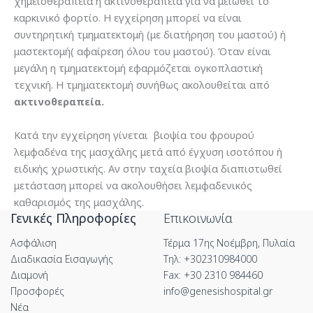
χημειοθεραπεία ή ακτινοθεραπεία για να μειωθεί το
καρκινικό φορτίο. Η εγχείρηση μπορεί να είναι
συντηρητική τμηματεκτομή (με διατήρηση του μαστού) ή
μαστεκτομή( αφαίρεση όλου του μαστού). Όταν είναι
μεγάλη η τμηματεκτομή εφαρμόζεται ογκοπλαστική
τεχνική. Η τμηματεκτομή συνήθως ακολουθείται από
ακτινοθεραπεία.
Κατά την εγχείρηση γίνεται βιοψία του φρουρού
λεμφαδένα της μασχάλης μετά από έγχυση ισοτόπου ή
ειδικής χρωστικής. Αν στην ταχεία βιοψία διαπιστωθεί
μετάσταση μπορεί να ακολουθήσει λεμφαδενικός
καθαρισμός της μασχάλης.
Γενικές Πληροφορίες
Επικοινωνία
Ασφάλιση
Τέρμα 17ης Νοέμβρη, Πυλαία
Διαδικασία Εισαγωγής
Τηλ: +302310984000
Διαμονή
Fax: +30 2310 984460
Προσφορές
info@genesishospital.gr
Νέα