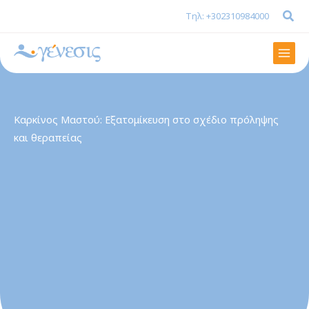
Μετάβαση
Τηλ: +302310984000
στο
περιεχόμενο
Mai
Men
Καρκίνος Μαστού: Eξατομίκευση στο σχέδιο πρόληψης
και θεραπείας