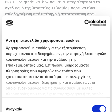
PR), HER2, grade και ki67 που είναι απαραίτητα για το
σχεδιασμό της θεραπείας. Η βιοψία μπορεί να είναι
καθοδηγούμενη από υπέρηχο ή στερεοτακτική στον
μαστογράφο. Υπάρχουν 3 είδη:
Βιοψία δια λεπτής βελόνης (FNA) βλάβης μαστού ή
λεμφαδένων μασχάλης
Αυτή η ιστοσελίδα χρησιμοποιεί cookies
Βιοψία δια κόπτουσας βελόνης (Core Biopsy)
Χρησιμοποιούμε cookie για την εξατομίκευση
Χειρουργική βιοψία, όπου βγαίνει όλη η βλάβη
περιεχομένου και διαφημίσεων, την παροχή λειτουργιών
κοινωνικών μέσων και την ανάλυση της
Προηγείται τοπική αναισθησία και λαμβάνονται
επισκεψιμότητάς μας. Επιπλέον, μοιραζόμαστε
περισσότερα από ένα δείγματα. Μπορεί να χρειαστεί να
πληροφορίες που αφορούν τον τρόπο που
τοποθετήσουμε μεταλλικά clip (tumor marker) ή οδηγό
χρησιμοποιείτε τον ιστότοπό μας με συνεργάτες
(hook) στον όγκο, που μένουν εκεί μέχρι την εγχείρηση.
κοινωνικών μέσων, διαφήμισης και αναλύσεων, οι
οποίοι ενδεχομένως να τις συνδυάσουν με άλλες
Όλες οι εξετάσεις που απαιτούνται γίνονται στην Κλινική
πληροφορίες που τους έχετε παραχωρήσει ή τις οποίες
Γένεσις.
έχουν συλλέξει σε σχέση με την από μέρους σας χρήση
Επιλογή
των υπηρεσιών τους.
Βιοψία φρουρού λεμφαδένα
είναι η αφαίρεση του
Αναγκαία
συγκατάθεσης