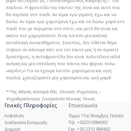
μαμά λειτουργεί ως \”συναισθηματικός καθρέφτης\” του
παιδιού. Η φροντίδα του εαυτού της είναι και αυτό που
θα περάσει στο παιδί. Αν είμαι εγώ γεμάτη, έχω και να
δώσω. Αν είμαι εγώ χαρούμενη έχω και να δώσω χαρά στο
παιδί που με περιμένει στο σπίτι, και μετά θα είναι και
εκείνο πιο χαμογελαστό. Είναι λοιπόν μία κυκλική
ανταλλαγή συναισθήματος. Συνεπώς, δεν τίθεται θέμα
τύψεων αν κάνουμε κάτι για τον εαυτό μας ή αν είμαστε
δραστήριες, η αυτοφροντίδα δεν είναι πολυτέλεια αλλά
ανάγκη και μία επένδυση που πάντα σου φέρνει πίσω
«κέρδος»! Για να έχουμε λοιπόν χαρούμενα και υγιή
παιδιά, χρειαζόμαστε μία χαρούμενη και υγιή μαμά!
**Της Αθηνάς Κατσαρή MSc, Κλινικός Ψυχολόγος –
Ψυχοθεραπεύτρια, Συνεργάτιδα Κλινικής Γένεσις
Γενικές Πληροφορίες
Επικοινωνία
Ασφάλιση
Τέρμα 17ης Νοέμβρη, Πυλαία
Διαδικασία Εισαγωγής
Τηλ: +302310984000
Διαμονή
Fax: +30 2310 984460