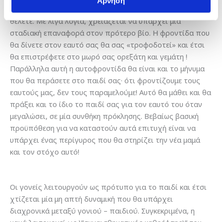
Άρνηση
θα σας κάνει καλό και κάνετε την εκδρομή που τόσο
θέλετε. Με λίγα λόγια, χρειάζεται να υπάρχει μία
σταδιακή επαναφορά στον πρότερο βίο. Η φροντίδα που
θα δίνετε στον εαυτό σας θα σας «τροφοδοτεί» και έτσι
θα επιστρέφετε στο μωρό σας ορεξάτη και γεμάτη !
Παράλληλα αυτή η αυτοφροντίδα θα είναι και το μήνυμα
που θα περάσετε στο παιδί σας· ότι φροντίζουμε τους
εαυτούς μας, δεν τους παραμελούμε! Αυτό θα μάθει και θα
πράξει και το ίδιο το παιδί σας για τον εαυτό του όταν
μεγαλώσει, σε μία συνθήκη πρόκλησης. Βεβαίως βασική
προϋπόθεση για να καταστούν αυτά επιτυχή είναι να
υπάρχει ένας περίγυρος που θα στηρίζει την νέα μαμά
και τον στόχο αυτό!
Οι γονείς λειτουργούν ως πρότυπο για το παιδί και έτσι
χτίζεται μία μη απτή δυναμική που θα υπάρχει
διαχρονικά μεταξύ γονιού – παιδιού. Συγκεκριμένα, η