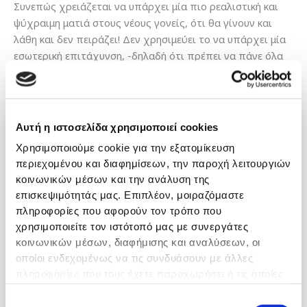
Συνεπώς χρειάζεται να υπάρχει μία πιο ρεαλιστική και
ψύχραιμη ματιά στους νέους γονείς, ότι θα γίνουν και
λάθη και δεν πειράζει! Δεν χρησιμεύει το να υπάρχει μία
εσωτερική επιτάχυνση, -δηλαδή ότι πρέπει να πάνε όλα
γρήγορα καλά- γιατί αυτό θα οδηγήσει άμεσα και με
μαθηματική ακρίβεια σε μία γρήγορη ματαίωση.
Αυτή η ιστοσελίδα χρησιμοποιεί cookies
Χρησιμοποιούμε cookie για την εξατομίκευση
περιεχομένου και διαφημίσεων, την παροχή λειτουργιών
κοινωνικών μέσων και την ανάλυση της
επισκεψιμότητάς μας. Επιπλέον, μοιραζόμαστε
πληροφορίες που αφορούν τον τρόπο που
χρησιμοποιείτε τον ιστότοπό μας με συνεργάτες
κοινωνικών μέσων, διαφήμισης και αναλύσεων, οι
οποίοι ενδεχομένως να τις συνδυάσουν με άλλες
πληροφορίες που τους έχετε παραχωρήσει ή τις οποίες
έχουν συλλέξει σε σχέση με την από μέρους σας χρήση
Επιλογή
των υπηρεσιών τους.