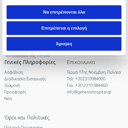
κρυοσυντήρηση ωαρίων/σπέρματος, προεμφυτευτικό
γενετικό έλεγχο) σε ζευγάρια από τη χώρα μας και το
Να επιτρέπονται όλα
εξωτερικό.
Μονάδα Εξωσωματικής Γονιμοποίησης Fertilia:
2310
Επιτρέπεται η επιλογή
984.585
Άρνηση
Για περισσότερες πληροφορίες επισκεφτείτε την
ιστοσελίδα της
Fertilia
Γενικές Πληροφορίες
Επικοινωνία
Ασφάλιση
Τέρμα 17ης Νοέμβρη, Πυλαία
Διαδικασία Εισαγωγής
Τηλ: +302310984000
Διαμονή
Fax: +30 2310 984460
Προσφορές
info@genesishospital.gr
Νέα
Όροι και Πολιτικές
Πολιτική Προστασίας