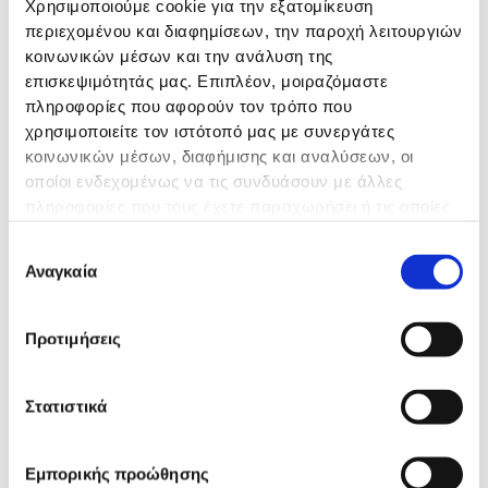
Μητρικός Θηλασμός
Χρησιμοποιούμε cookie για την εξατομίκευση
περιεχομένου και διαφημίσεων, την παροχή λειτουργιών
Οδηγίες για τον τοκετό
κοινωνικών μέσων και την ανάλυση της
επισκεψιμότητάς μας. Επιπλέον, μοιραζόμαστε
πληροφορίες που αφορούν τον τρόπο που
Ψυχολογική
χρησιμοποιείτε τον ιστότοπό μας με συνεργάτες
Υποστήριξη και
κοινωνικών μέσων, διαφήμισης και αναλύσεων, οι
Συμβουλευτική
οποίοι ενδεχομένως να τις συνδυάσουν με άλλες
πληροφορίες που τους έχετε παραχωρήσει ή τις οποίες
έχουν συλλέξει σε σχέση με την από μέρους σας χρήση
Επιλογή
των υπηρεσιών τους.
Αναγκαία
συγκατάθεσης
Προτιμήσεις
Σεμινάρια για
Μέλλουσες Μαμάδες
Στατιστικά
Εμπορικής προώθησης