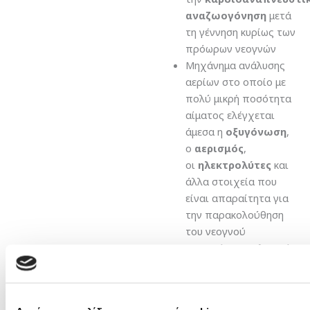
αναζωογόνηση
μετά
τη γέννηση κυρίως των
πρόωρων νεογνών
Μηχάνημα ανάλυσης
αερίων στο οποίο με
πολύ μικρή ποσότητα
αίματος ελέγχεται
άμεσα η
οξυγόνωση
,
ο
αερισμός
,
οι
ηλεκτρολύτες
και
άλλα στοιχεία που
είναι απαραίτητα για
την παρακολούθηση
του νεογνού
Φορητό ακτινολογικό
μηχάνημα για να
πραγματοποιείται
ακτι
να απαιτείται η