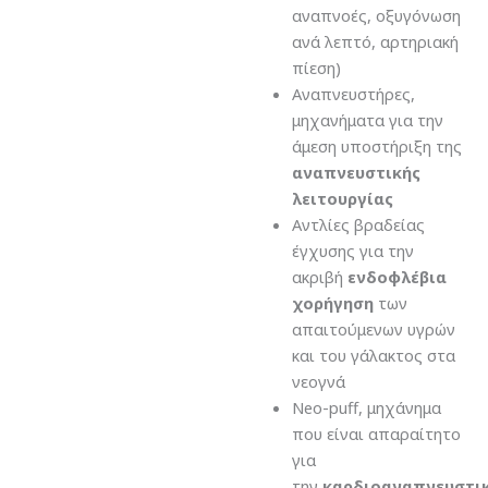
αναπνοές, οξυγόνωση
ανά λεπτό, αρτηριακή
πίεση)
Αναπνευστήρες,
μηχανήματα για την
άμεση υποστήριξη της
αναπνευστικής
λειτουργίας
Αντλίες βραδείας
έγχυσης για την
ακριβή
ενδοφλέβια
χορήγηση
των
απαιτούμενων υγρών
και του γάλακτος στα
νεογνά
Neo-puff, μηχάνημα
που είναι απαραίτητο
για
την
καρδιοαναπνευστι