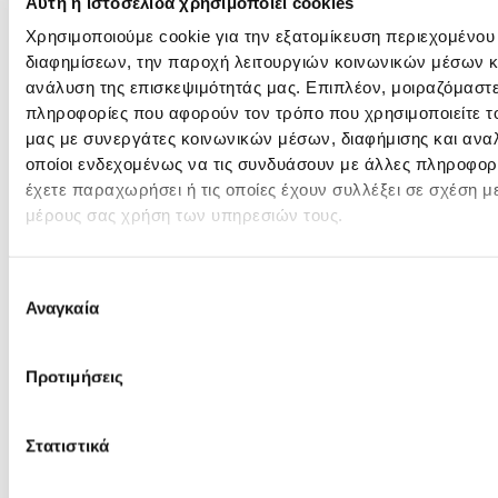
Αυτή η ιστοσελίδα χρησιμοποιεί cookies
μετακίνηση του
νεογνού
Χρησιμοποιούμε cookie για την εξατομίκευση περιεχομένου
Φωτοθεραπείες
τελευτ
διαφημίσεων, την παροχή λειτουργιών κοινωνικών μέσων κ
τεχνολογίας για την
ανάλυση της επισκεψιμότητάς μας. Επιπλέον, μοιραζόμαστ
αντιμετώπιση του
πληροφορίες που αφορούν τον τρόπο που χρησιμοποιείτε τ
ίκτερου
, είτε το
μας με συνεργάτες κοινωνικών μέσων, διαφήμισης και ανα
οποίοι ενδεχομένως να τις συνδυάσουν με άλλες πληροφορ
νεογνό βρίσκεται σε
έχετε παραχωρήσει ή τις οποίες έχουν συλλέξει σε σχέση μ
θερμοκοιτίδα ή στην
μέρους σας χρήση των υπηρεσιών τους.
κούνια
Φορητή
θερμοκοιτίδα
ενσωματωμένο
Επιλογή
αναπνευστήρα για τη
Αναγκαία
συγκατάθεσης
διακομιδή του
νεογνού, όποτε αυτή
Προτιμήσεις
χρειαστεί, από τη
ΜΕΝΝ της κλινικής μας
σε δημόσιο
Στατιστικά
Νοσοκομείο
Υπέρηχος για τον