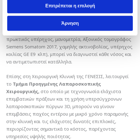
αν καταστούν μακροχρόνια μπορούν να προκαλέσουν
Επιτρέπεται η επιλογή
μεγάλες και
μη αναστρέψιμες βλάβες
στην υγεία σας. Με
τον κατάλληλο εξοπλισμό του Κέντρου Παχέος Εντέρου &
Άρνηση
Πρωκτού (ενδοσκόπια τελευταίας γενιάς για
κολονοσκόπηση και γαστροσκόπηση, τρισδιάστατος
πρωκτικός υπέρηχος, μανομετρία, Αξονικός τομογράφος
Siemens Somatom 2017, χαμηλής ακτινοβολίας, υπέρηχος
κοιλίας GE E9 κλπ), μπορεί να διαγνωστεί κάθε νόσος και
να αντιμετωπιστεί κατάλληλα.
Επίσης στη Χειρουργική Κλινική της ΓΕΝΕΣΙΣ, λειτουργεί
το
Τμήμα Προηγμένης Λαπαροσκοπικής
Χειρουργικής,
στο οποίο με τεχνογνωσία ελάχιστα
επεμβατικών πράξεων και τη χρήση υπερσύγχρονων
λαπαροσκοπικών πύργων 3D, μπορούν να γίνουν
επεμβάσεις παχέος εντέρου με μικρό χρόνο παραμονής
στην κλινική και τις ελάχιστες δυνατές επιπλοκές,
περιορίζοντας σημαντικά το κόστος, παρέχοντας
υπηρεσίες υψηλής ποιότητας.