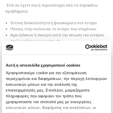
Έτσι αν έχετε ένα ή περισσότερα από τα παρακάτω
προβλήματα:
Έντονη δυσκοιλιότητα ή φουσκώματα στο έντερο
Πόνους στην κοιλιά και το έντερο που επιμένουν
Αίμα (κόκκινο ή σκούρο) κατά την κένωση του εντέρου
Απώλεια βάρους και κόπωση
Ιστορικό καρκίνου σε συγγενείς σας
Ακράτεια του σφιγκτήρα
Πόνο κατά την κένωση
Έντονη διάρροια και αδυναμία
Αυτή η ιστοσελίδα χρησιμοποιεί cookies
Χρησιμοποιούμε cookie για την εξατομίκευση
τότε σίγουρα χρειάζεστε
ιατρική συμβουλή
από
περιεχομένου και διαφημίσεων, την παροχή λειτουργιών
ειδικούς και κατάλληλη
αντιμετώπιση
. Το
κοινωνικών μέσων και την ανάλυση της
πρότυπο
Κέντρο Παχέος Εντέρου & Πρωκτού
στην
επισκεψιμότητάς μας. Επιπλέον, μοιραζόμαστε
Κλινική ΓΕΝΕΣΙΣ συνεργάζεται με τους
καλύτερους
πληροφορίες που αφορούν τον τρόπο που
ειδικούς ιατρούς
στον τομέα τους (Γαστρεντερολόγους,
χρησιμοποιείτε τον ιστότοπό μας με συνεργάτες
Ειδικούς Χειρουργούς εντέρου, Ακτινολόγους,
κοινωνικών μέσων, διαφήμισης και αναλύσεων, οι
Παθολόγους κλπ), και με τη χρήση του
πιο σύγχρονου