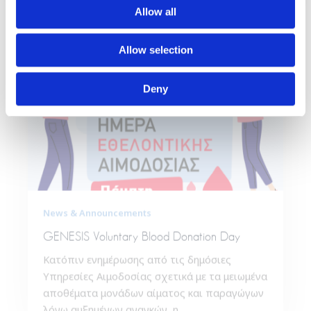
Allow all
Allow selection
Deny
News & Announcements
GENESIS Voluntary Blood Donation Day
Κατόπιν ενημέρωσης από τις δημόσιες
Υπηρεσίες Αιμοδοσίας σχετικά με τα μειωμένα
αποθέματα μονάδων αίματος και παραγώγων
λόγω αυξημένων αναγκών, η