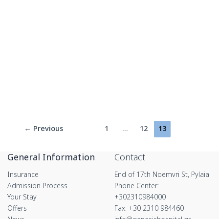
News & Announcements
Easter greetings from GENESIS Clinic!
Από την Διοίκηση και το προσωπικό της
Κλινικής ΓΕΝΕΣΙΣ, ολόθερμες ευχές για Καλή
Ανάσταση και Καλό Πάσχα! Υγεία και ευτυχία
←
Previous
1
…
12
13
General Information
Contact
Insurance
End of 17th Noemvri St, Pylaia
Admission Process
Phone Center:
Your Stay
+302310984000
Offers
Fax: +30 2310 984460