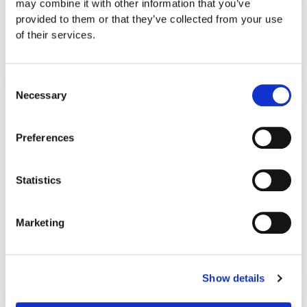
may combine it with other information that you’ve
provided to them or that they’ve collected from your use
of their services.
Consent
Necessary
Selection
Preferences
Statistics
News & Announcements
GENESIS Clinic is shielded against COVID-19
Marketing
Με αίσθημα ευθύνης απέναντι στους ασθενείς
της Με αίσθημα ευθύνης απέναντι στους
ασθενείς της, η Κλινική ΓΕΝΕΣΙΣ αποτελεί ένα
Show details
από