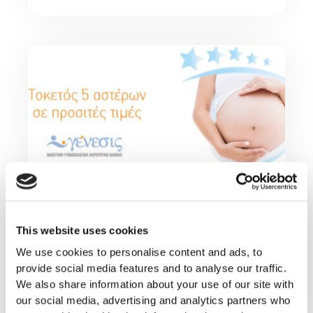
News & Announcements
“5-Star Childbirth” at GENESIS Clinic again in
2021!
This website uses cookies
We use cookies to personalise content and ads, to
Για τοκετούς που θα πραγματοποιηθούν έως
provide social media features and to analyse our traffic.
και 30 Ιουνίου 2021, η #ΓΕΝΕΣΙΣ, η μεγαλύτερη
We also share information about your use of our site with
μαιευτική Κλινική στη Β. Ελλάδα, σας
our social media, advertising and analytics partners who
προσφέρει