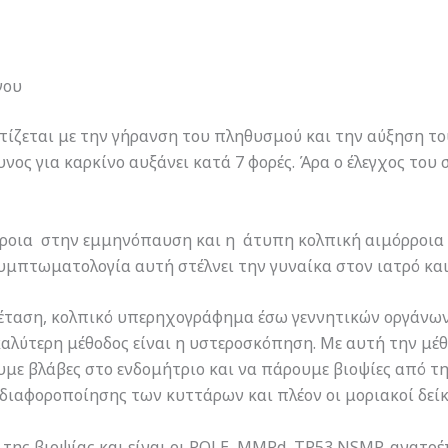
νου
ίζεται με την γήρανση του πληθυσμού και την αύξηση τ
υνος για καρκίνο αυξάνει κατά 7 φορές. Άρα ο έλεγχος το
ροια στην εμμηνόπαυση και η άτυπη κολπική αιμόρροια 
πτωματολογία αυτή στέλνει την γυναίκα στον ιατρό και 
ξέταση, κολπικό υπερηχογράφημα έσω γεννητικών οργάνων
 καλύτερη μέθοδος είναι η υστεροσκόπηση. Με αυτή την μ
ε βλάβες στο ενδομήτριο και να πάρουμε βιοψίες από τη
 διαφοροποίησης των κυττάρων και πλέον οι μοριακοί δείκ
 της βιοψίας και είναι οι POLE, MMRd, TP53,NSMP, ανατρ