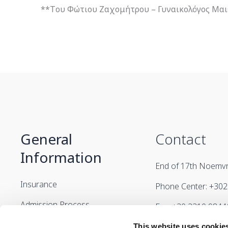
**Tου Φώτιου Ζαχομήτρου – Γυναικολόγος Μαιε
General
Contact
Information
End of 17th Noemvri
Insurance
Phone Center: +30
Admission Process
Fax: +30 2310 9844
Your Stay
info@genesishospita
This website uses cookie