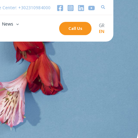
 Center: +302310984000
News
GR
Call Us
EN