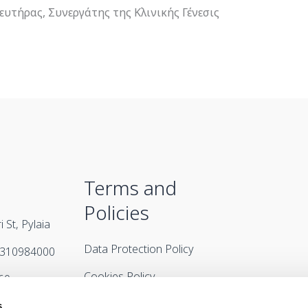
υτήρας, Συνεργάτης της Κλινικής Γένεσις
Terms and
Policies
 St, Pylaia
Data Protection Policy
2310984000
Cookies Policy
60
Terms & Conditions
l.gr
s