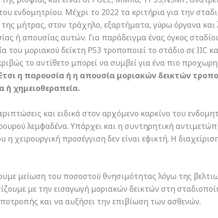
ου ενδομητρίου. Μέχρι το 2022 τα κριτήρια για την σταδ
της μήτρας, στον τράχηλο, εξαρτήματα, γύρω όργανα και λ
ας ή απουσίας αυτών. Για παράδειγμα ένας όγκος σταδίου
α του μοριακού δείκτη P53 τροποποιεί το στάδιο σε IIC κα
ριβώς το αντίθετο μπορεί να συμβεί για ένα πιο προχωρη
Έτσι η παρουσία ή η απουσία μοριακών δεικτών τροποπ
α ή χημειοθεραπεία.
εριπτώσεις και ειδικά στον αρχόμενο καρκίνο του ενδομη
ρουρού λεμφαδένα. Υπάρχει και η συντηρητική αντιμετώπ
ου η χειρουργική προσέγγιση δεν είναι εφικτή. Η διαχείρι
υμε μείωση του ποσοστού θνησιμότητας λόγω της βελτιω
πίζουμε με την εισαγωγή μοριακών δεικτών στη σταδιοποί
υποτροπής και να αυξήσει την επιβίωση των ασθενών.