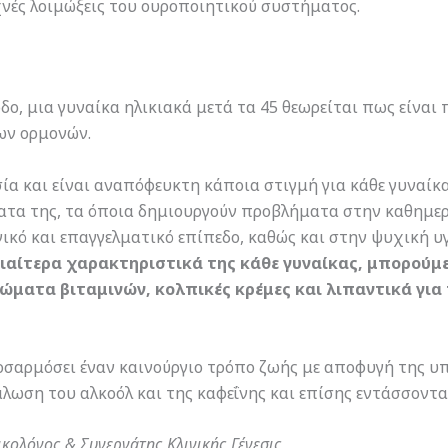
νές λοιμώξεις του ουροποιητικού συστήματος.
δο, μια γυναίκα ηλικιακά μετά τα 45 θεωρείται πως είναι
ων ορμονών.
α και είναι αναπόφευκτη κάποια στιγμή για κάθε γυναίκα.
τα της, τα όποια δημιουργούν προβλήματα στην καθημερ
νικό και επαγγελματικό επίπεδο, καθώς και στην ψυχική υ
διαίτερα χαρακτηριστικά της κάθε γυναίκας, μπορού
ατα βιταμινών, κολπικές κρέμες και λιπαντικά για 
οσαρμόσει έναν καινούργιο τρόπο ζωής με αποφυγή της υ
άλωση του αλκοόλ και της καφεΐνης και επίσης εντάσσον
κολόγος & Συνεργάτης Κλινικής Γένεσις