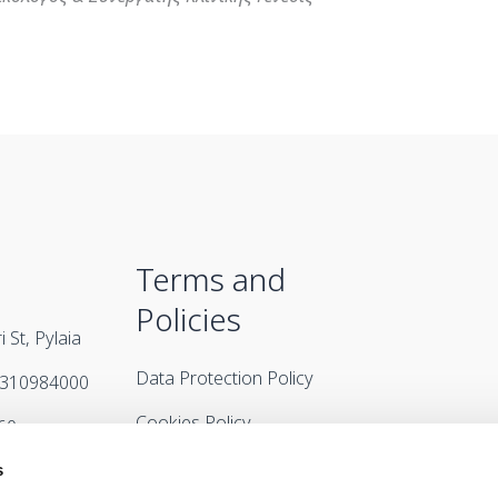
Terms and
Policies
 St, Pylaia
Data Protection Policy
2310984000
Cookies Policy
60
Terms & Conditions
l.gr
s