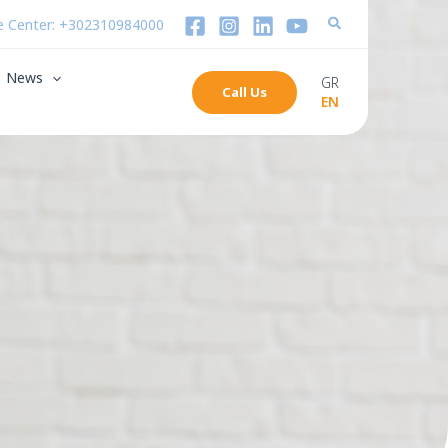
 Center: +302310984000
News
GR
Call Us
EN