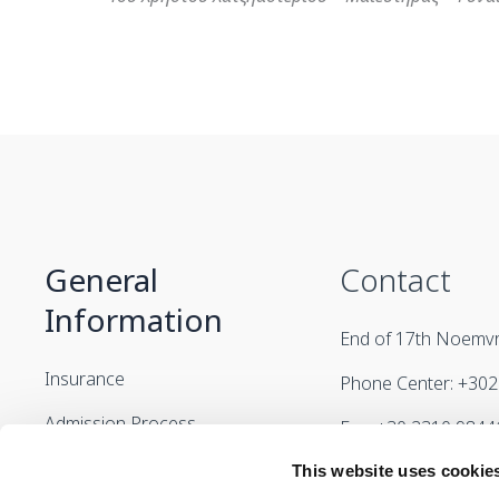
General
Contact
Information
End of 17th Noemvri
Insurance
Phone Center: +30
Admission Process
Fax: +30 2310 9844
Your Stay
info@genesishospita
This website uses cookie